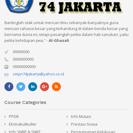
Bantinglah otak untuk mencari ilmu sebanyak-banyaknya guna
mencari rahasia besar yang terkandung di dalam benda besar yang
bernama dunia ini, tetapi pasanglah pelita dalam hati sanubari, yaitu
pelita kehidupan jiwa." -
Al-Ghazali
00000000
0000000000
00000000000
smpn74jakarta@yahoo.co.id
Course Categories
PPDB
Info Mutasi
Ekstrakulikuller
Prestasi Siswa
Info SNBP & SNBT
Pengumuman Kelulusan