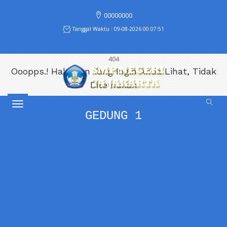
00000000
Tanggal Waktu : 09-08-2026 00:07:51
404
Ooopps.! Halaman Yang Ingin Anda Lihat, Tidak
Ditemukan
Toggle
GEDUNG 1
navigation